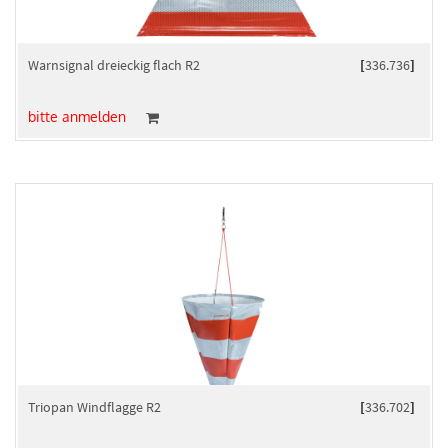
Warnsignal dreieckig flach R2
[
336.736
]
bitte anmelden
Triopan Windflagge R2
[
336.702
]