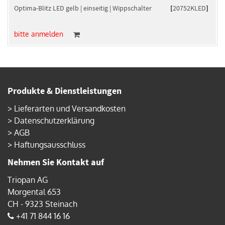
Optima-Blitz LED gelb | einseitig | Wippschalter
[
20752KLED
]
bitte anmelden
Produkte & Dienstleistungen
>
Lieferarten und Versandkosten
>
Datenschutzerklärung
>
AGB
>
Haftungsausschluss
Nehmen Sie Kontakt auf
Triopan AG
Morgental 653
CH - 9323 Steinach
+41 71 844 16 16