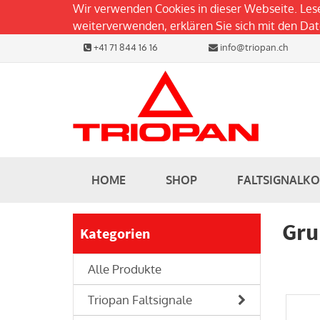
Wir verwenden Cookies in dieser Webseite. Les
weiterverwenden, erklären Sie sich mit den D
+41 71 844 16 16
info@triopan.ch
HOME
SHOP
FALTSIGNALK
Gru
Kategorien
Alle Produkte
Triopan Faltsignale