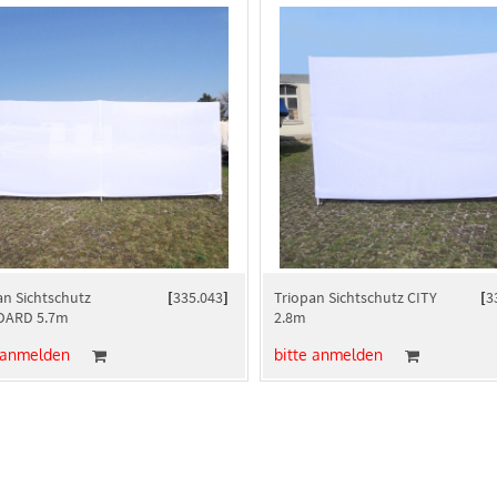
an Sichtschutz
[
335.043
]
Triopan Sichtschutz CITY
[
3
DARD 5.7m
2.8m
 anmelden
bitte anmelden