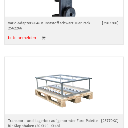
Vario-Adapter 8048 Kunststoff schwarz 10er Pack
[
2562266
]
2562266
bitte anmelden
Transport- und Lagerbox auf genormter Euro-Palette
[
25770KC
]
für Klappbaken (20 Stk.) | Stahl