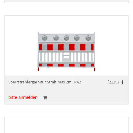
Sperrstrahlergarnitur Strahlmax 2m | RA2
[
21152II
]
bitte anmelden