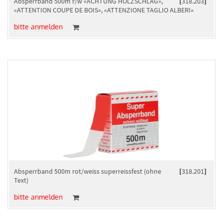
Absperrband 500m r/w «ACHTUNG HOLZSCHLAG»,
[
318.203
]
«ATTENTION COUPE DE BOIS», «ATTENZIONE TAGLIO ALBERI»
bitte anmelden
Absperrband 500m rot/weiss superreissfest (ohne
[
318.201
]
Text)
bitte anmelden