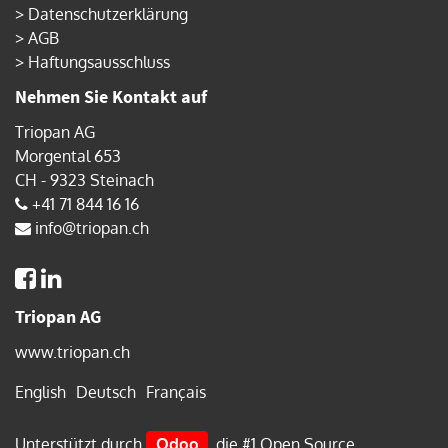
>
Datenschutzerklärung
>
AGB
>
Haftungsausschluss
Nehmen Sie Kontakt auf
Triopan AG
Morgental 653
CH - 9323 Steinach
+41 71 844 16 16
info@triopan.ch
Triopan AG
www.triopan.ch
English
Deutsch
Français
Unterstützt durch
Odoo
, die #1
Open Source