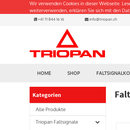
Wir verwenden Cookies in dieser Webseite. Les
weiterverwenden, erklären Sie sich mit den D
+41 71 844 16 16
info@triopan.ch
HOME
SHOP
FALTSIGNALK
Fal
Kategorien
Alle Produkte
Triopan Faltsignale