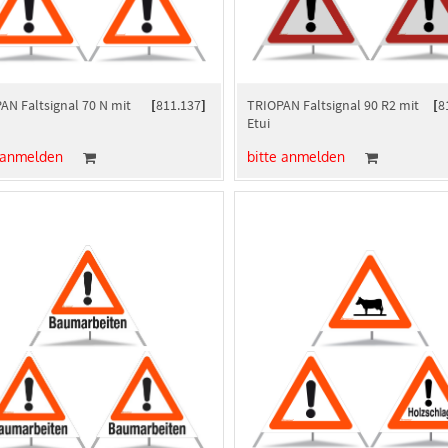
AN Faltsignal 70 N mit
[
811.137
]
TRIOPAN Faltsignal 90 R2 mit
[
8
Etui
 anmelden
bitte anmelden