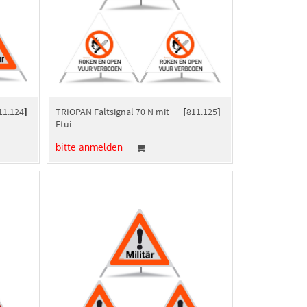
11.124
]
TRIOPAN Faltsignal 70 N mit
[
811.125
]
Etui
bitte anmelden