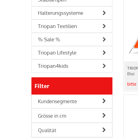
Halterungssysteme
Triopan Textilien
% Sale %
Triopan Lifestyle
Triopan4kids
TRIOP
Etui
bitte
Filter
Kundensegmente
Grösse in cm
Qualität