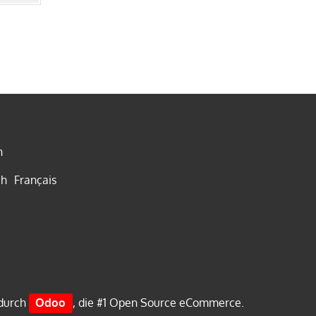
h
ch
Français
 durch
Odoo
, die #1
Open Source eCommerce
.