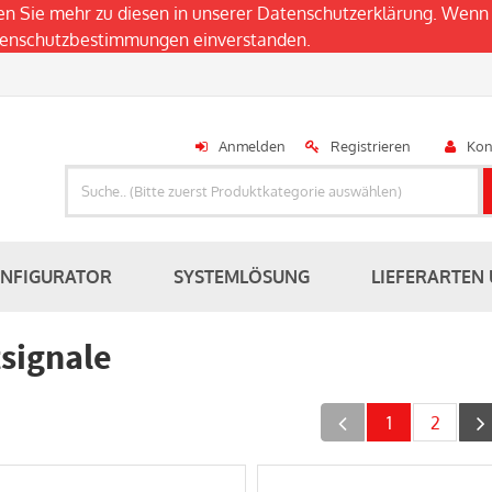
en Sie mehr zu diesen in unserer
Datenschutzerklärung
. Wenn 
atenschutzbestimmungen einverstanden.
Anmelden
Registrieren
Kon
ONFIGURATOR
SYSTEMLÖSUNG
LIEFERARTEN
tsignale
1
2