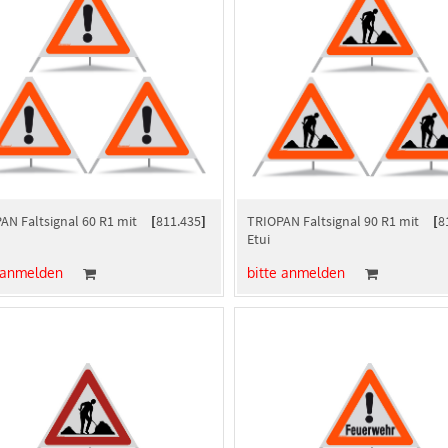
AN Faltsignal 60 R1 mit
[
811.435
]
TRIOPAN Faltsignal 90 R1 mit
[
8
Etui
 anmelden
bitte anmelden