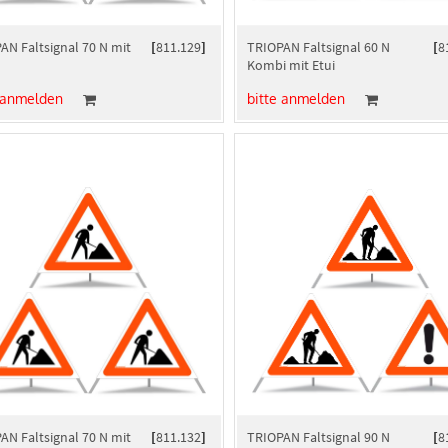
AN Faltsignal 70 N mit
[
811.129
]
TRIOPAN Faltsignal 60 N
[
8
Kombi mit Etui
 anmelden
bitte anmelden
AN Faltsignal 70 N mit
[
811.132
]
TRIOPAN Faltsignal 90 N
[
8