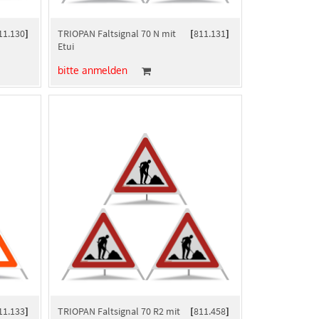
11.130
]
TRIOPAN Faltsignal 70 N mit
[
811.131
]
Etui
bitte anmelden
11.133
]
TRIOPAN Faltsignal 70 R2 mit
[
811.458
]