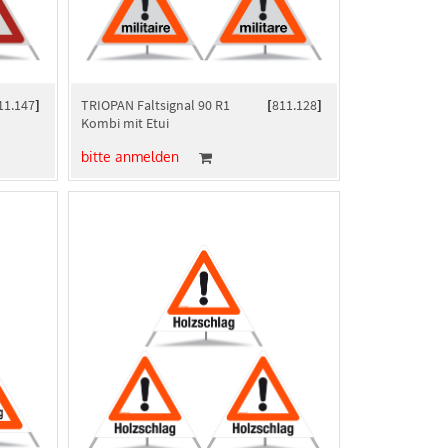
11.147
]
TRIOPAN Faltsignal 90 R1
[
811.128
]
Kombi mit Etui
bitte anmelden