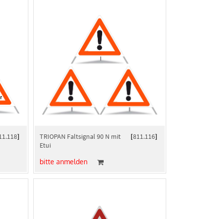
11.118
]
TRIOPAN Faltsignal 90 N mit
[
811.116
]
Etui
bitte anmelden