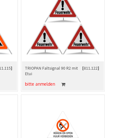
11.115
]
TRIOPAN Faltsignal 90 R2 mit
[
811.122
]
Etui
bitte anmelden