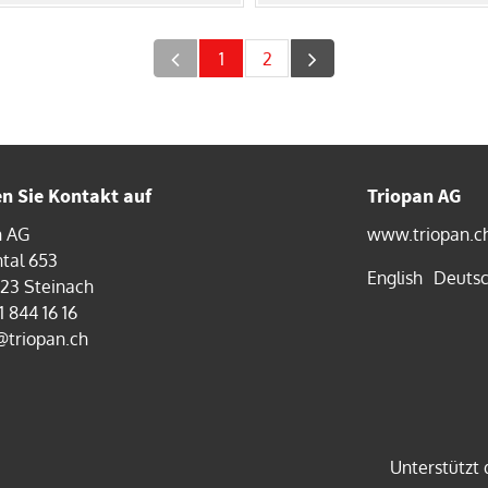
1
2
 Sie Kontakt auf
Triopan AG
n AG
www.triopan.c
tal 653
English
Deuts
323 Steinach
1 844 16 16
@triopan.ch
Unterstützt