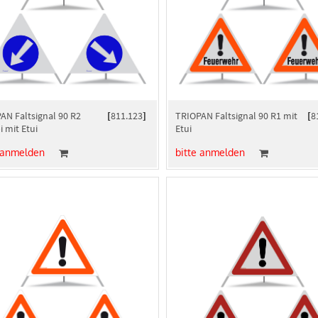
AN Faltsignal 90 R2
[
811.123
]
TRIOPAN Faltsignal 90 R1 mit
[
8
 mit Etui
Etui
 anmelden
bitte anmelden