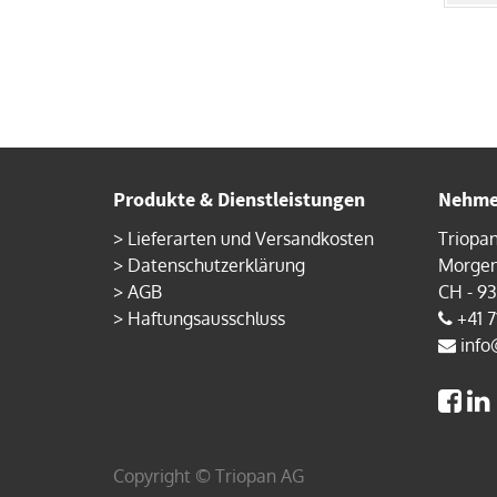
Produkte & Dienstleistungen
Nehmen
>
Lieferarten und Versandkosten
Triopa
>
Datenschutzerklärung
Morgen
>
AGB
CH - 9
>
Haftungsausschluss
+41 7
info
Copyright ©
Triopan AG