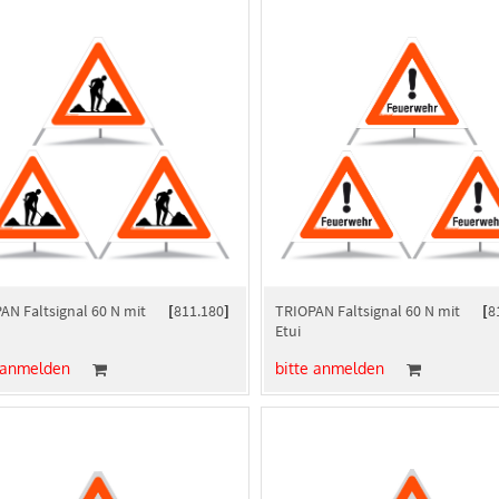
AN Faltsignal 60 N mit
[
811.180
]
TRIOPAN Faltsignal 60 N mit
[
8
Etui
 anmelden
bitte anmelden