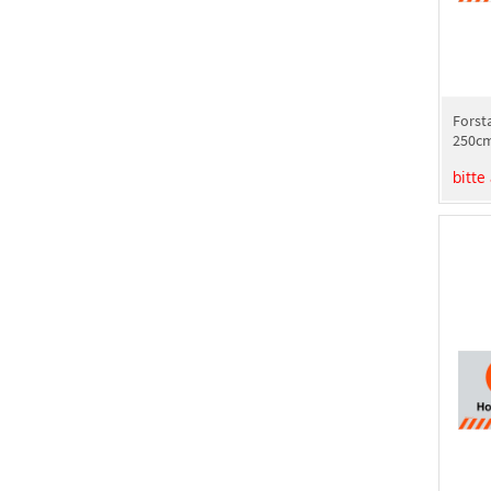
Forst
250cm
alberi
bitte