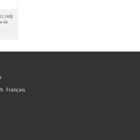
11.748
]
e de
h
ch
Français