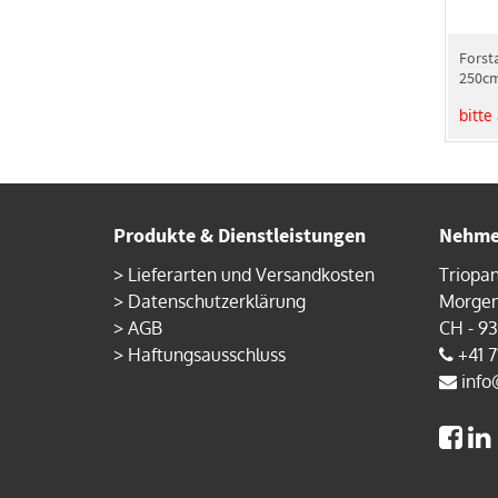
Forst
250cm
bois»
bitte
Produkte & Dienstleistungen
Nehmen
>
Lieferarten und Versandkosten
Triopa
>
Datenschutzerklärung
Morgen
>
AGB
CH - 9
>
Haftungsausschluss
+41 7
info