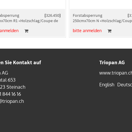
absperrung
[
326.450
]
Forstabsperrung
[
3
x70cm R1 «Holzschlag/Coupe de
250cmx70cm N «Holzschlag/Coup
bois»
 anmelden
bitte anmelden
 Sie Kontakt auf
Triopan AG
n AG
www.triopan.c
tal 653
English
Deuts
323 Steinach
1 844 16 16
@triopan.ch