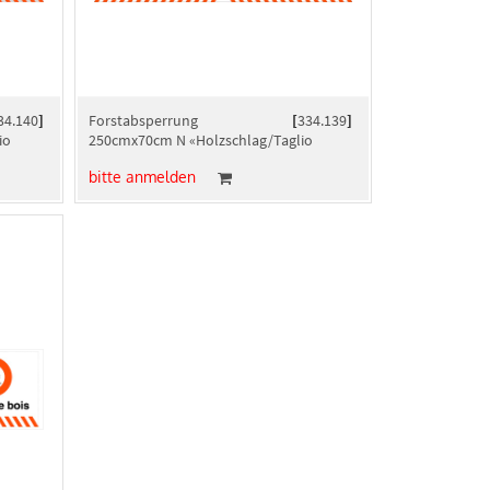
34.140
]
Forstabsperrung
[
334.139
]
io
250cmx70cm N «Holzschlag/Taglio
bosco»
bitte anmelden