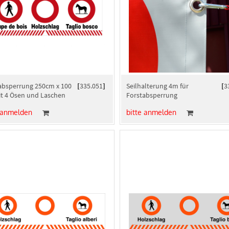
absperrung 250cm x 100
[
335.051
]
Seilhalterung 4m für
[
3
t 4 Ösen und Laschen
Forstabsperrung
 anmelden
bitte anmelden