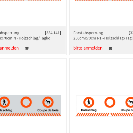
absperrung
[
334.141
]
Forstabsperrung
[
3
x70cm N «Holzschlag/Taglio
250cmx70cm R1 «Holzschlag/Tagl
»
bosco»
 anmelden
bitte anmelden