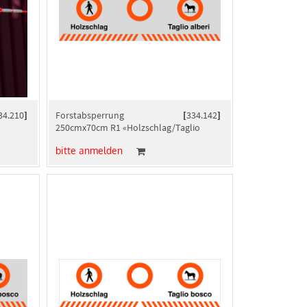
34.210
]
Forstabsperrung
[
334.142
]
250cmx70cm R1 «Holzschlag/Taglio
alberi»
bitte anmelden