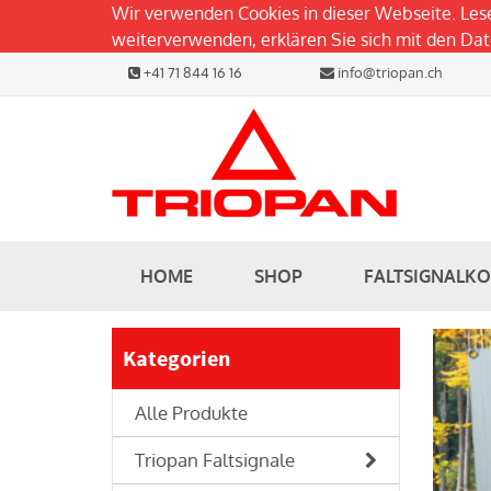
Wir verwenden Cookies in dieser Webseite. Les
weiterverwenden, erklären Sie sich mit den D
+41 71 844 16 16
info@triopan.ch
HOME
SHOP
FALTSIGNALK
Kategorien
Alle Produkte
Triopan Faltsignale