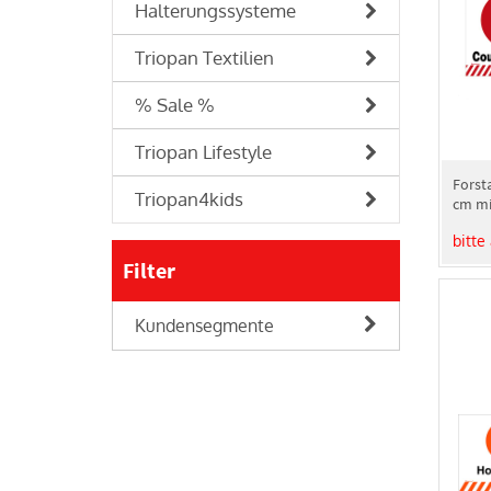
Halterungssysteme
Triopan Textilien
% Sale %
Triopan Lifestyle
Forst
Triopan4kids
cm mi
bitte
Filter
Kundensegmente