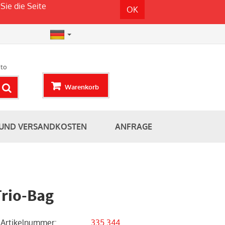
Sie die Seite
OK
to
Warenkorb
 UND VERSANDKOSTEN
ANFRAGE
Trio-Bag
Artikelnummer
:
335.344