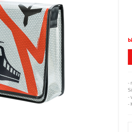
b
-
S
-
- 