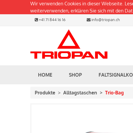
Wir verwenden Cookies in dieser Webseite. Les
weiterverwenden, erklären Sie sich mit den D
+41 71 844 16 16
info@triopan.ch
HOME
SHOP
FALTSIGNALK
Produkte
Alltagstaschen
Trio-Bag