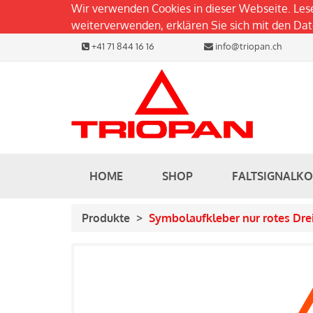
Wir verwenden Cookies in dieser Webseite. Les
weiterverwenden, erklären Sie sich mit den D
+41 71 844 16 16
info@triopan.ch
HOME
SHOP
FALTSIGNALK
Produkte
Symbolaufkleber nur rotes Dre