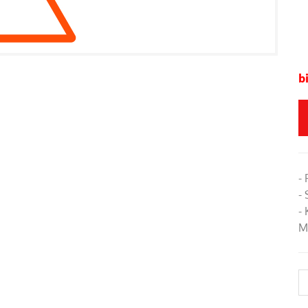
b
-
-
-
M