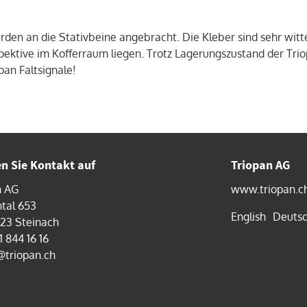
rden an die Stativbeine angebracht. Die Kleber sind sehr witt
ektive im Kofferraum liegen. Trotz Lagerungszustand der Triop
pan Faltsignale!
 Sie Kontakt auf
Triopan AG
n AG
www.triopan.c
tal 653
English
Deuts
323 Steinach
1 844 16 16
@triopan.ch