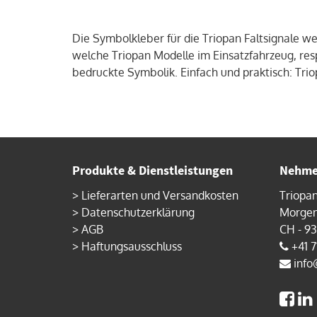
Die Symbolkleber für die Triopan Faltsignale we
welche Triopan Modelle im Einsatzfahrzeug, resp
bedruckte Symbolik. Einfach und praktisch: Trio
Produkte & Dienstleistungen
Nehmen
>
Lieferarten und Versandkosten
Triopa
>
Datenschutzerklärung
Morgen
>
AGB
CH - 9
>
Haftungsausschluss
+41 7
info