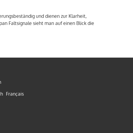
erungsbeständig und dienen zur Klarheit,
an Faltsignale sieht man auf einen Blick die
h
ch
Français