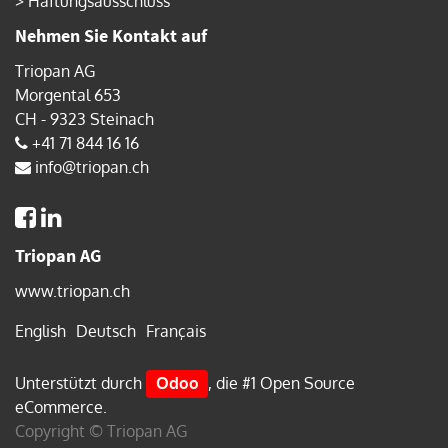
>
Haftungsausschluss
Nehmen Sie Kontakt auf
Triopan AG
Morgental 653
CH - 9323 Steinach
+41 71 844 16 16
info@triopan.ch
Triopan AG
www.triopan.ch
English
Deutsch
Français
Unterstützt durch
Odoo
, die #1
Open Source
eCommerce
.
Copyright ©
Triopan AG