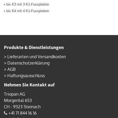
• bis K3 mit 3 K1-Fussplatten
• bis K4 mit 4 K1-Fussplatten
Produkte & Dienstleistungen
>
Lieferarten und Versandkosten
>
Datenschutzerklärung
>
AGB
>
Haftungsausschluss
Nehmen Sie Kontakt auf
Triopan AG
Morgental 653
CH - 9323 Steinach
+41 71 844 16 16