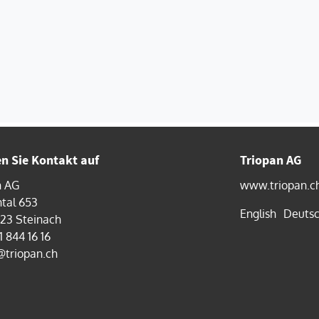
 Sie Kontakt auf
Triopan AG
n AG
www.triopan.c
tal 653
English
Deuts
323 Steinach
1 844 16 16
@triopan.ch