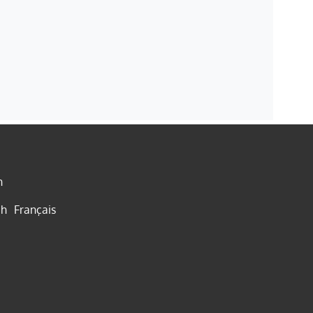
h
ch
Français