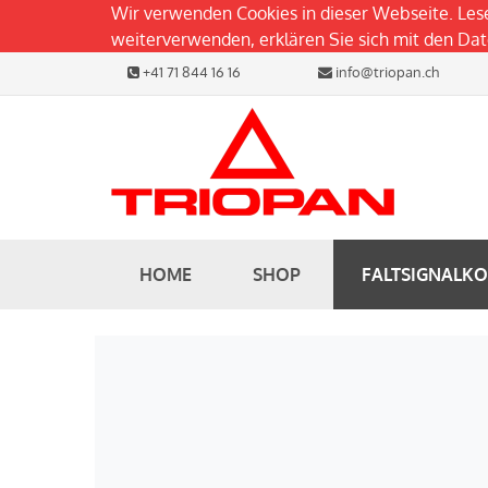
Wir verwenden Cookies in dieser Webseite. Les
weiterverwenden, erklären Sie sich mit den D
+41 71 844 16 16
info@triopan.ch
HOME
SHOP
FALTSIGNALK